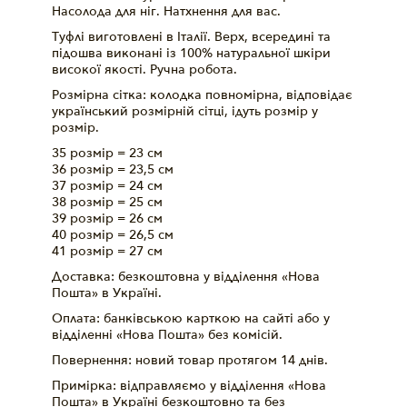
Насолода для ніг. Натхнення для вас.
Туфлі виготовлені в Італії. Верх, всередині та
підошва виконані із 100% натуральної шкіри
високої якості. Ручна робота.
Розмірна сітка: колодка повномірна, відповідає
український розмірній сітці, ідуть розмір у
розмір.
35 розмір = 23 см
36 розмір = 23,5 см
37 розмір = 24 см
38 розмір = 25 см
39 розмір = 26 см
40 розмір = 26,5 см
41 розмір = 27 см
Доставка: безкоштовна у відділення «Нова
Пошта» в Україні.
Оплата: банківською карткою на сайті або у
відділенні «Нова Пошта» без комісій.
Повернення: новий товар протягом 14 днів.
Примірка: відправляємо у відділення «Нова
Пошта» в Україні безкоштовно та без