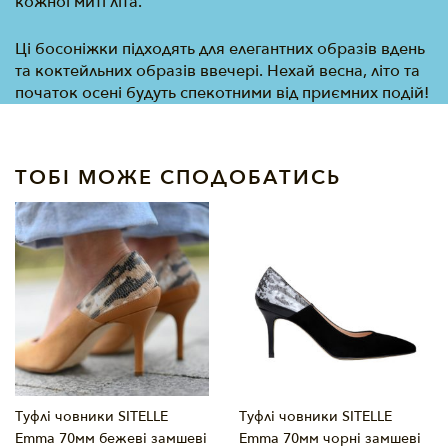
кожної миті літа.
Ці босоніжки підходять для елегантних образів вдень
та коктейльних образів ввечері. Нехай весна, літо та
початок осені будуть спекотними від приємних подій!
ТОБІ МОЖЕ СПОДОБАТИСЬ
Туфлі човники SITELLE
Туфлі човники SITELLE
Emma 70мм бежеві замшеві
Emma 70мм чорні замшеві