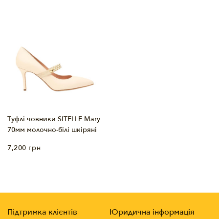
Туфлі човники SITELLE Mary
70мм молочно-білі шкіряні
7,200
грн
Підтримка клієнтів
Юридична інформація