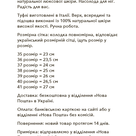
натуральної люксової шкіри. Насолода для ніг.
Радість для вас.
Туфлі виготовлені в Італії. Верх, всередині та
підошва виконані із 100% натуральної шкіри
високої якості. Ручна робота.
Розмірна сітка: колодка повномірна, відповідає
український розмірній сітці, ідуть розмір у
розмір.
35 розмір = 23 см
36 розмір = 23,5 см
37 розмір = 24 см
38 розмір = 25 см
39 розмір = 26 см
40 розмір = 26,5 см
41 розмір = 27 см
Доставка: безкоштовна у відділення «Нова
Пошта» в Україні.
Оплата: банківською карткою на сайті або у
відділенні «Нова Пошта» без комісій.
Повернення: новий товар протягом 14 днів.
Примірка: відправляємо у відділення «Нова