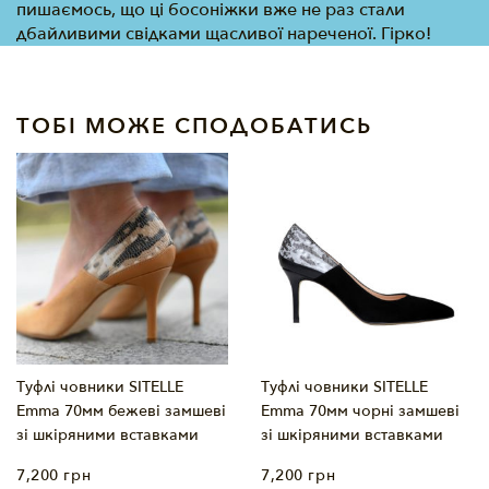
пишаємось, що ці босоніжки вже не раз стали
дбайливими свідками щасливої нареченої. Гірко!
ТОБІ МОЖЕ СПОДОБАТИСЬ
Туфлі човники SITELLE
Туфлі човники SITELLE
Emma 70мм бежеві замшеві
Emma 70мм чорні замшеві
зі шкіряними вставками
зі шкіряними вставками
7,200
грн
7,200
грн