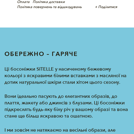
Оплата
Політика доставки
Політика повернень та відшкодувань
+ Поділитися
ОБЕРЕЖНО – ГАРЯЧЕ
Ці босоніжки SITELLE у насиченому бежевому
кольорі з яскравими білими вставками з масляної на
дотик натуральної шкіри стали хітом цього сезону.
Вони ідеально пасують до елегантних образів, до
плаття, жакету або джинсів з блузами. Ці босоніжки
підкреслять будь-яку білу річ у вашому образі та вона
стане ще більш яскравою та ошатною.
І ми зовсім не натякаємо на весільні образи, але