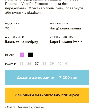
Пошта» в Україні безкоштовно та без
передоплати. Можливо примірити, повернути
або купити у відділенні.
ПІДБОРИ
МАТЕРIАЛИ
70 mm
Натуральна замша
ДЕ НОСИТИ
ВИРОБНИЦТВО
Вдень та на вечірку
Виробництво Італія
КОЛІР
35
36
37
38
39
40
41
РОЗМІР
Додати до корзини
—
7,200
грн
Замовити безкоштовну примірку
Оплата
Політика доставки