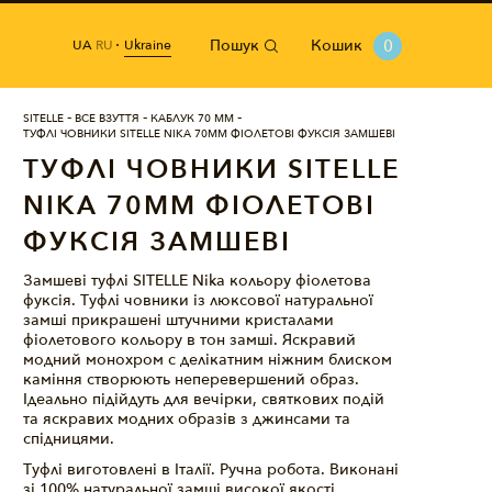
Пошук
Кошик
0
Ukraine
UA
RU
SITELLE
ВСЕ ВЗУТТЯ
КАБЛУК 70 ММ
ТУФЛІ ЧОВНИКИ SITELLE NIKA 70ММ ФІОЛЕТОВІ ФУКСІЯ ЗАМШЕВІ
ТУФЛІ ЧОВНИКИ SITELLE
NIKA 70ММ ФІОЛЕТОВІ
ФУКСІЯ ЗАМШЕВІ
Замшеві туфлі SITELLE Nika кольору фіолетова
фуксія. Туфлі човники із люксової натуральної
замші прикрашені штучними кристалами
фіолетового кольору в тон замші. Яскравий
модний монохром с делікатним ніжним блиском
каміння створюють неперевершений образ.
Ідеально підійдуть для вечірки, святкових подій
та яскравих модних образів з джинсами та
спідницями.
Туфлі виготовлені в Італії. Ручна робота. Виконані
зі 100% натуральної замші високої якості.