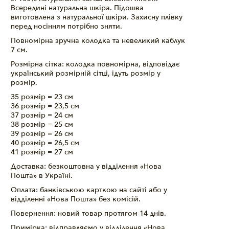
Всередині натуральна шкіра. Підошва
виготовлена з натуральної шкіри. Захисну плівку
перед носінням потрібно зняти.
Повномірна зручна колодка та невеликий каблук
7 см.
Розмірна сітка: колодка повномірна, відповідає
український розмірній сітці, ідуть розмір у
розмір.
35 розмір = 23 см
36 розмір = 23,5 см
37 розмір = 24 см
38 розмір = 25 см
39 розмір = 26 см
40 розмір = 26,5 см
41 розмір = 27 см
Доставка: безкоштовна у відділення «Нова
Пошта» в Україні.
Оплата: банківською карткою на сайті або у
відділенні «Нова Пошта» без комісій.
Повернення: новий товар протягом 14 днів.
Примірка: відправляємо у відділення «Нова