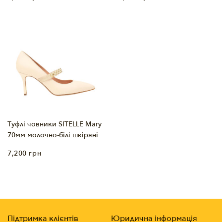
Туфлі човники SITELLE Mary
70мм молочно-білі шкіряні
7,200
грн
Підтримка клієнтів
Юридична інформація