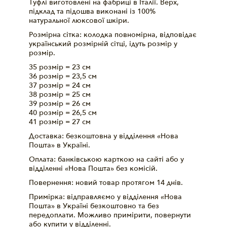
Туфлі виготовлені на фабриці в Італії. Верх,
підклад та підошва виконані із 100%
натуральної люксової шкіри.
Розмірна сітка: колодка повномірна, відповідає
український розмірній сітці, ідуть розмір у
розмір.
35 розмір = 23 см
36 розмір = 23,5 см
37 розмір = 24 см
38 розмір = 25 см
39 розмір = 26 см
40 розмір = 26,5 см
41 розмір = 27 см
Доставка: безкоштовна у відділення «Нова
Пошта» в Україні.
Оплата: банківською карткою на сайті або у
відділенні «Нова Пошта» без комісій.
Повернення: новий товар протягом 14 днів.
Примірка: відправляємо у відділення «Нова
Пошта» в Україні безкоштовно та без
передоплати. Можливо примірити, повернути
або купити у відділенні.