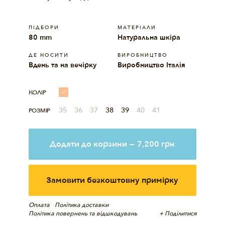
ПІДБОРИ
МАТЕРIАЛИ
80 mm
Натуральна шкіра
ДЕ НОСИТИ
ВИРОБНИЦТВО
Вдень та на вечірку
Виробництво Італія
КОЛІР
35
36
37
38
39
40
41
РОЗМІР
Додати до корзини
—
7,200
грн
Замовити безкоштовну примірку
Оплата
Політика доставки
Політика повернень та відшкодувань
+ Поділитися