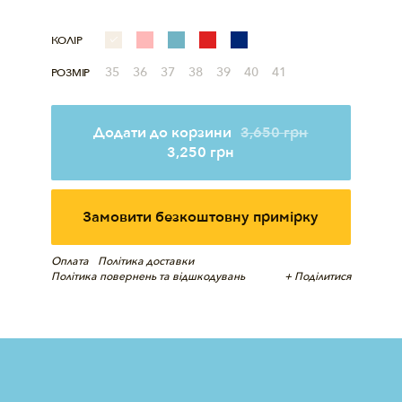
КОЛІР
35
36
37
38
39
40
41
РОЗМІР
Додати до корзини
3,650
грн
3,250
грн
Замовити безкоштовну примірку
Оплата
Політика доставки
Політика повернень та відшкодувань
+ Поділитися