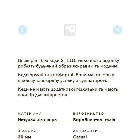
Ці шкіряні білі кеди SITELLE молочного відтінку
роблять будь-який образ яскравим та модним.
Кеди зручні та комфортні. Вони мають м'яку
підошву та шкіряну устілку з супінатором.
Кеди не мають додаткової підкладки та мають
простір для шкарпеток.
МАТЕРIАЛИ
ВИРОБНИЦТВО
Натуральна шкіра
Виробництво Італія
ПІДБОРИ
ДЕ НОСИТИ
30 мм
Casual