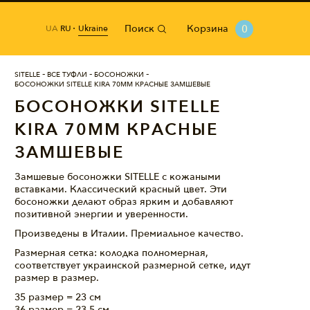
Поиск
Корзина
0
Ukraine
UA
RU
SITELLE
ВСЕ ТУФЛИ
БОСОНОЖКИ
БОСОНОЖКИ SITELLE KIRA 70ММ КРАСНЫЕ ЗАМШЕВЫЕ
БОСОНОЖКИ SITELLE
KIRA 70ММ КРАСНЫЕ
ЗАМШЕВЫЕ
Замшевые босоножки SITELLE с кожаными
вставками. Классический красный цвет. Эти
босоножки делают образ ярким и добавляют
позитивной энергии и уверенности.
Произведены в Италии. Премиальное качество.
Размерная сетка: колодка полномерная,
соответствует украинской размерной сетке, идут
размер в размер.
35 размер = 23 см
36 размер = 23,5 см