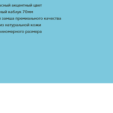
асный акцентный цвет
ный каблук 70мм
и замша премиального качества
 из натуральной кожи
олномерного размера