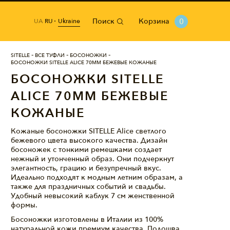
Поиск
Корзина
0
Ukraine
UA
RU
SITELLE
ВСЕ ТУФЛИ
БОСОНОЖКИ
БОСОНОЖКИ SITELLE ALICE 70ММ БЕЖЕВЫЕ КОЖАНЫЕ
БОСОНОЖКИ SITELLE
ALICE 70ММ БЕЖЕВЫЕ
КОЖАНЫЕ
Кожаные босоножки SITELLE Alice светлого
бежевого цвета высокого качества. Дизайн
босоножек с тонкими ремешками создает
нежный и утонченный образ. Они подчеркнут
элегантность, грацию и безупречный вкус.
Идеально подходят к модным летним образам, а
также для праздничных событий и свадьбы.
Удобный невысокий каблук 7 см женственной
формы.
Босоножки изготовлены в Италии из 100%
натуральной кожи премиум качества. Подошва